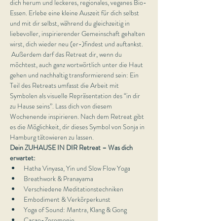
dich herum und leckeres, regionales, veganes Bio-
Essen. Erlebe eine kleine Auszeit für dich selbst 
und mit dir selbst, während du gleichzeitig in 
liebevoller, inspirierender Gemeinschaft gehalten 
wirst, dich wieder neu (er-)findest und auftankst. 
 Außerdem darf das Retreat dir, wenn du 
möchtest, auch ganz wortwörtlich unter die Haut 
gehen und nachhaltig transformierend sein: Ein 
Teil des Retreats umfasst die Arbeit mit 
Symbolen als visuelle Repräsentation des “in dir 
zu Hause seins”. Lass dich von diesem 
Wochenende inspirieren. Nach dem Retreat gibt 
es die Möglichkeit, dir dieses Symbol von Sonja in 
Hamburg tätowieren zu lassen.
Dein ZUHAUSE IN DIR Retreat – Was dich 
erwartet:
Hatha Vinyasa, Yin und Slow Flow Yoga
Breathwork & Pranayama
Verschiedene Meditationstechniken
Embodiment & Verkörperkunst
Yoga of Sound: Mantra, Klang & Gong
Cacao-Zeremonie  