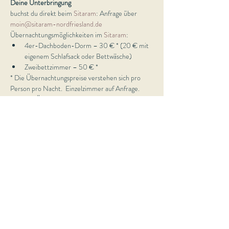
Deine Unterbringung
buchst du direkt beim 
Sitaram
: Anfrage über 
moin@sitaram-nordfriesland.de
Übernachtungsmöglichkeiten im 
Sitaram
: 
4er-Dachboden-Dorm – 30 € * (20 € mit 
eigenem Schlafsack oder Bettwäsche)
Zweibettzimmer – 50 € *  
* Die Übernachtungspreise verstehen sich pro 
Person pro Nacht.  Einzelzimmer auf Anfrage.  
Weitere Übernachtungsmöglichkeiten fußläufig 
vom Sitaram findest du auch hier: 
https://www.sitaram-nordfriesland.de/unterkunft
Melde dich gern auch, wenn du noch Fragen hast:
Schick uns einfach eine Nachricht 
an 
oneofakindyoga@gmail.com
 und wir klären 
diese gemeinsam.   
Du spürst, dass diese Auszeit genau das ist, was du 
brauchst und wonach dein Herz sich sehnt? Dann 
buch jetzt deinen Platz
 und komm zurück nach 
Hause zu dir selbst!   
Sei dabei  - wir freuen uns sehr auf dich und 
dieses intensiv bewegende Wochenende mit dir!  