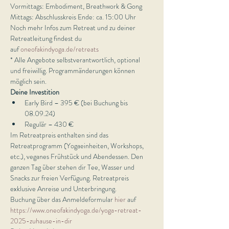
Vormittags: Embodiment, Breathwork & Gong 
Mittags: Abschlusskreis Ende: ca. 15:00 Uhr 
Noch mehr Infos zum Retreat und zu deiner 
Retreatleitung findest du 
auf 
oneofakindyoga.de/retreats 
* Alle Angebote selbstverantwortlich, optional 
und freiwillig. Programmänderungen können 
möglich sein.
Deine Investition
Early Bird – 395 € (bei Buchung bis 
08.09.24) 
Regulär – 430 €  
Im Retreatpreis enthalten sind das 
Retreatprogramm (Yogaeinheiten, Workshops, 
etc.), veganes Frühstück und Abendessen. Den 
ganzen Tag über stehen dir Tee, Wasser und 
Snacks zur freien Verfügung. Retreatpreis 
exklusive Anreise und Unterbringung.
Buchung über das Anmeldeformular 
hier
 auf 
https://www.oneofakindyoga.de/yoga-retreat-
2025-zuhause-in-dir