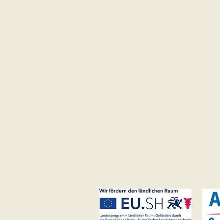
Impressum
Sitaram Nordfriesland e.V.
Süderhörn 8
25924 Klanxbüll
E-Mail:
moin@sitaram-nordfriesland.de
Website:
www.sitaram-nordfriesland.d
Vertretungsberechtigte Inhaberin: Ka
Umsatzsteueridentifikationsnummer : 
AGB's & Datenschutz unter Rechtliche
Vereinssatzung
Impressum