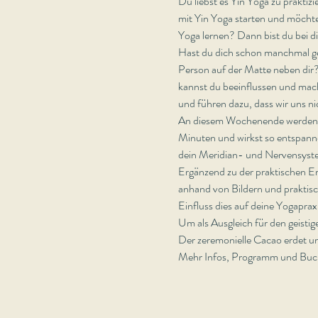
Du liebst es Yin Yoga zu prakti
mit Yin Yoga starten und möchtes
Yoga lernen? Dann bist du bei d
Hast du dich schon manchmal gefr
Person auf der Matte neben dir? 
kannst du beeinflussen und macht
und führen dazu, dass wir uns nic
An diesem Wochenende werden wir
Minuten und wirkst so entspannen
dein Meridian- und Nervensyst
Ergänzend zu der praktischen Er
anhand von Bildern und praktisch
Einfluss dies auf deine Yogapraxi
Um als Ausgleich für den geisti
Der zeremonielle Cacao erdet un
Mehr Infos, Programm und Buc