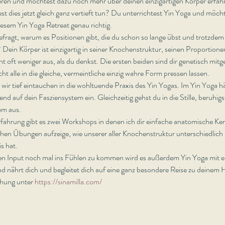
zieren und möchtest dazu noch mehr über deinen einzigartigen Körper erfa
t dies jetzt gleich ganz vertieft tun? Du unterrichtest Yin Yoga und möcht
iesem Yin Yoga Retreat genau richtig.
agt, warum es Positionen gibt, die du schon so lange übst und trotzdem sie
Dein Körper ist einzigartig in seiner Knochenstruktur, seinen Proportionen 
 oft weniger aus, als du denkst. Die ersten beiden sind dir genetisch mitg
ht alle in die gleiche, vermeintliche einzig wahre Form pressen lassen.
 tief eintauchen in die wohltuende Praxis des Yin Yogas. Im Yin Yoga häl
d auf dein Fasziensystem ein. Gleichzeitig gehst du in die Stille, beruhigs
em aus.
fahrung gibt es zwei Workshops in denen ich dir einfache anatomische Kenn
en Übungen aufzeige, wie unserer aller Knochenstruktur unterschiedlich u
s hat.
gen Input noch mal ins Fühlen zu kommen wird es außerdem Yin Yoga mit 
d nährt dich und begleitet dich auf eine ganz besondere Reise zu deinem 
hung unter 
https://sinamilla.com/