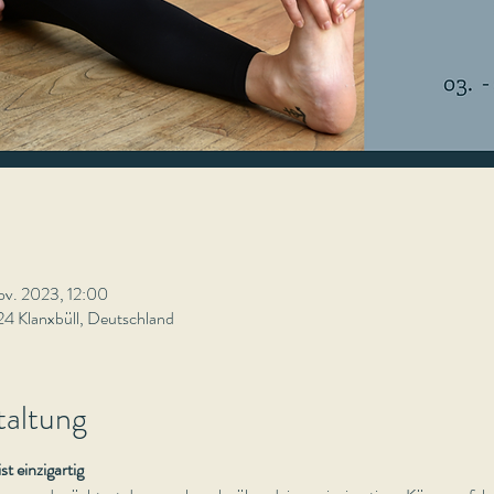
ov. 2023, 12:00
4 Klanxbüll, Deutschland
taltung
t einzigartig