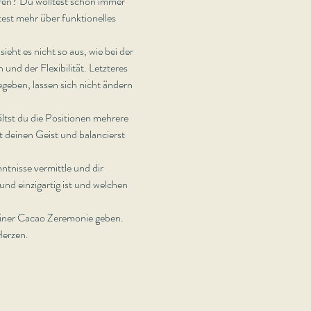
hren? Du wolltest schon immer 
est mehr über funktionelles 
ht es nicht so aus, wie bei der 
und der Flexibilität. Letzteres 
egeben, lassen sich nicht ändern 
tst du die Positionen mehrere 
t deinen Geist und balancierst 
tnisse vermittle und dir 
nd einzigartig ist und welchen 
einer Cacao Zeremonie geben. 
Herzen.