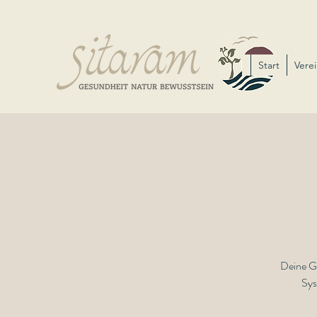
Start
Verei
Deine Ge
Sys