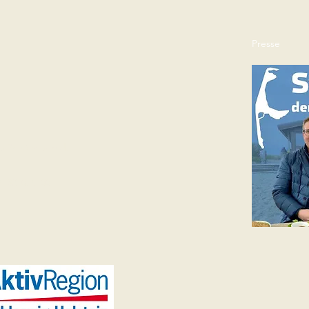
Presse
e
tja Schöneberndt
DE321076700
s