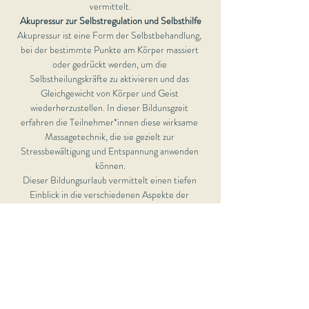
vermittelt.
Akupressur zur Selbstregulation und Selbsthilfe
Akupressur ist eine Form der Selbstbehandlung, 
bei der bestimmte Punkte am Körper massiert 
oder gedrückt werden, um die 
Selbstheilungskräfte zu aktivieren und das 
Gleichgewicht von Körper und Geist 
wiederherzustellen. In dieser Bildunsgzeit 
erfahren die Teilnehmer*innen diese wirksame 
Massagetechnik, die sie gezielt zur 
Stressbewältigung und Entspannung anwenden 
können.
Dieser Bildungsurlaub vermittelt einen tiefen 
Einblick in die verschiedenen Aspekte der 
Stressbewältigung mit Yin Yoga und gibt den 
Teilnehmer*innen praxisorientierte Werkzeuge 
und Techniken an die Hand, um mit Stress 
umzugehen und ihre Resilienz zu steigern.
Täglich 9.00 – 17.30 Uhr inklusive Pausen