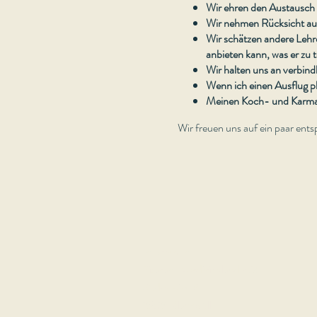
Wir ehren den Austausch 
Wir nehmen Rücksicht auf
Wir schätzen andere Lehre
anbieten kann, was er zu t
Wir halten uns an verbind
Wenn ich einen Ausflug pl
Meinen Koch- und Karma-Y
Wir freuen uns auf ein paar en
Impressum
Sitaram Nordfriesland e.V.
Süderhörn 8
25924 Klanxbüll