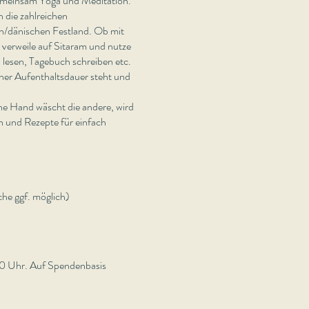
gemeinsam Yoga und Meditation.
die zahlreichen
ch/dänischen Festland. Ob mit
verweile auf Sitaram und nutze
 lesen, Tagebuch schreiben etc.
einer Aufenthaltsdauer steht und
e Hand wäscht die andere, wird
n und Rezepte für einfach
e ggf. möglich)
0 Uhr. Auf Spendenbasis