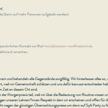
0€
 (kann auf mehr Personen aufgeteilt werden)
persönlichen Kontakt via Mail
moin@sitaram-nordfriesland.de.
lefonisch erreichen.
ram und behandeln alle Gegenstände sorgfältig. Wir hinterlassen alles so,
, weil wir Gemeinschaft schätzen und uns dafür bewusst entschieden habe
n Zeit an diesem Ort sind.
 der Morgenpraxis teil, weil wir über die Bedeutung von Routine wissen u
gen unseren Lehrern*innen Respekt in dem wir erscheinen und offen für die
cht wegen der günstigen Übernachtungspreise um dann auf Sylt Party zu fe