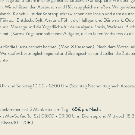
ehr Tage auf Sitaram in einer gemeinschaftlichen Atmosphäre. Wir üben 
. Wir schätzen den Austausch und Rückzug gleichermaßen. Wir genießen 
lands. Klanxbüll ist der Knotenpunkt zwischen den Inseln und dem deuts
Fähre.... Entdecke Sylt, Amrum, Föhr , die Halligen und Dänemark. Oder 
auna, Massage und die Yogafläche für deine eigene Praxis, Wellness, Buch
en mit. (Karma Yoga beinhaltet eine Aufgabe, die im fairen Verhältnis zu d
e für die Gemeinschaft kochen. (Max. 8 Personen). Nach dem Motto: ein
ir kaufen bestmöglich regional und ökologisch ein und stellen die Zutate
chte.
Uhr und Sonntag 10:00 - 12:00 Uhr (Sonntag Nachmittag nach Absprach
pelzimmer inkl. 2 Mahlzeiten am Tag -
65€ pro Nacht
xis Mo-So (außer Sa) 08:00 - 09:30 Uhr. Dienstag und Mittwoch 18:3
 Klasse 10 - 20€)