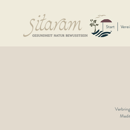
Start
Verei
Verbrin
Medit