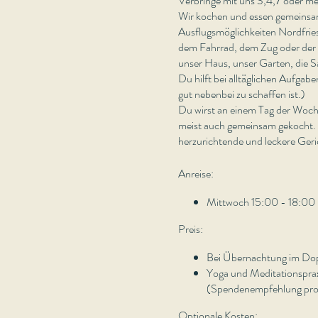
Verbringe mit uns 3,4,7 oder m
Wir kochen und essen gemeinsam
Ausflugsmöglichkeiten Nordfries
dem Fahrrad, dem Zug oder der 
unser Haus, unser Garten, die S
Du hilft bei alltäglichen Aufgab
gut nebenbei zu schaffen ist.)
Du wirst an einem Tag der Woch
meist auch gemeinsam gekocht. W
herzurichtende und leckere Geri
Anreise:
Mittwoch 15:00 - 18:00 
Preis:
Bei Übernachtung im Dop
Yoga und Meditationspra
(Spendenempfehlung pro
Optionale Kosten: