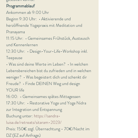
Programmablauf
Ankommen ab 9:00 Uhr
Beginn 9:30 Uhr:  • Aktivierende und 
herzöffnende Yogapraxis mit Meditation und 
Pranayama
11:15 Uhr:  • Gemeinsames Frühstück, Austausch 
und Kennenlernen
12:30 Uhr:  • Design-Your-Life-Workshop inkl. 
Teepause
• Was sind deine Werte im Leben?  • In welchen 
Lebensbereichen bist du zufrieden und in welchen 
weniger?  • Was begeistert dich und schenkt dir 
Freude?  • Finde DEINEN Weg und design 
YOUR life
16:00:  • Gemeinsames spätes Mittagessen
17:30 Uhr:  • Restorative Yoga und Yoga Nidra 
zur Integration und Entspannung
Buchung unter: 
https://sandra-
luisa.de/retreats/sitaram-2023/
Preis: 150€ zzgl. Übernachtung - 70€/Nacht im 
DZ (EZ auf Anfrage)