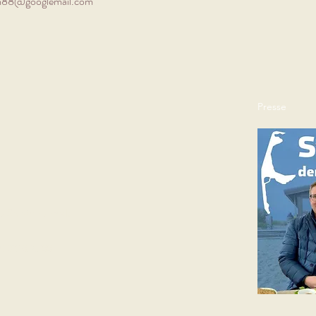
m88@googlemail.com
Presse
e
tja Schöneberndt
DE321076700
s