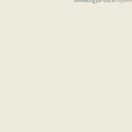
Anmeldung per Mail an 
finjaoh
Impressum
Sitaram Nordfriesland e.V.
Süderhörn 8
25924 Klanxbüll
E-Mail:
moin@sitaram-nordfriesland.de
Website:
www.sitaram-nordfriesland.d
Vertretungsberechtigte Inhaberin: Ka
Umsatzsteueridentifikationsnummer : 
AGB's & Datenschutz unter Rechtliche
Vereinssatzung