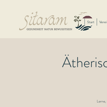
Start
Verei
Ätheris
Lerne, 